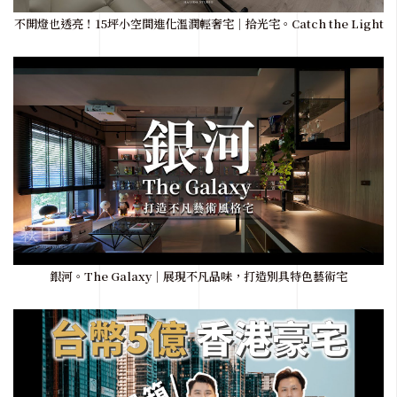
不開燈也透亮！15坪小空間進化溫潤輕奢宅｜拾光宅。Catch the Light
銀河。The Galaxy｜展現不凡品味，打造別具特色藝術宅