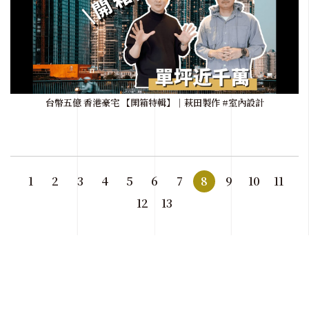
台幣五億 香港豪宅 【開箱特輯】｜萩田製作 #室內設計
1
2
3
4
5
6
7
8
9
10
11
12
13