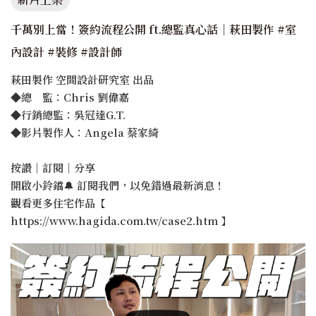
千萬別上當！簽約流程公開 ft.總監真心話｜萩田製作 #室
內設計 #裝修 #設計師
萩田製作 空間設計研究室 出品
◆總 監：Chris 劉偉嘉
◆行銷總監：吳冠達G.T.
◆影片製作人：Angela 蔡家綺
按讚｜訂閱｜分享
開啟小鈴鐺🔔 訂閱我們，以免錯過最新消息！
觀看更多住宅作品【
https://www.hagida.com.tw/case2.htm 】