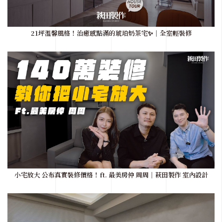
21坪溫馨風格！治癒感點滿的琥珀奶茶宅✨｜全室輕裝修
小宅放大 公布真實裝修價格！ft. 最美房仲 周周｜萩田製作 室內設計