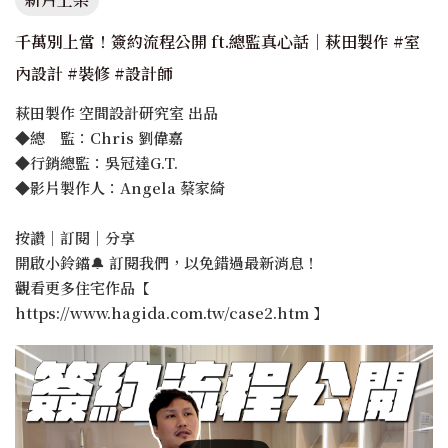
千萬別上當！簽約流程公開 ft.總監真心話｜萩田製作 #室
內設計 #裝修 #設計師
萩田製作 空間設計研究室 出品
◆總 監：Chris 劉偉嘉
◆行銷總監：吳冠達G.T.
◆影片製作人：Angela 蔡家綺
按讚｜訂閱｜分享
開啟小鈴鐺🔔 訂閱我們，以免錯過最新消息！
觀看更多住宅作品【
https://www.hagida.com.tw/case2.htm 】