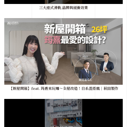
三大座式滑軌 品牌與緩衝效果
【新屋開箱】feat. 筠熹來玩囉～全屋改造！日系混搭風｜萩田製作