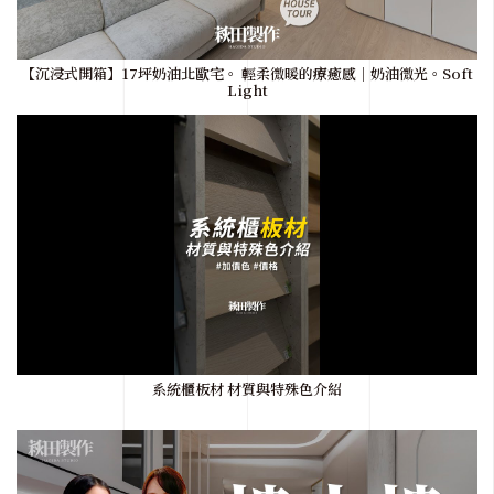
【沉浸式開箱】17坪奶油北歐宅。 輕柔微暖的療癒感｜奶油微光。Soft
Light
系統櫃板材 材質與特殊色介紹