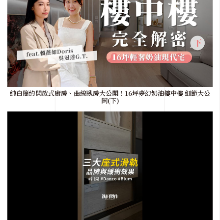
純白簡約開放式廚房、曲線臥房大公開！16坪夢幻奶油樓中樓 細節大公
開(下)