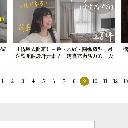
保留
【情境式開箱】白色、木紋、圓弧造型｜最
鵝
喜歡哪個設計元素？｜筠熹充滿活力的一天
｜萩田製作
1
2
3
4
5
6
7
8
9
10
11
12
13