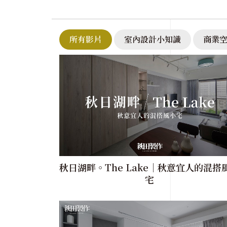
開啟小鈴鐺🔔 訂閱我們，以免錯過最新消息！
觀看更多住宅作品【
https://www.hagida.com.tw/case2.htm 】
所有影片
室內設計小知識
商業
秋日湖畔。The Lake｜秋意宜人的混搭
宅