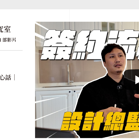
究室
1 部影片
真心話｜