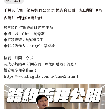
千萬別上當！簽約流程公開 ft.總監真心話｜萩田製作 #室
內設計 #裝修 #設計師
萩田製作 空間設計研究室 出品
◆總 監：Chris 劉偉嘉
◆行銷總監：吳冠達G.T.
◆影片製作人：Angela 蔡家綺
按讚｜訂閱｜分享
開啟小鈴鐺🔔 訂閱我們，以免錯過最新消息！
觀看更多住宅作品【
https://www.hagida.com.tw/case2.htm 】