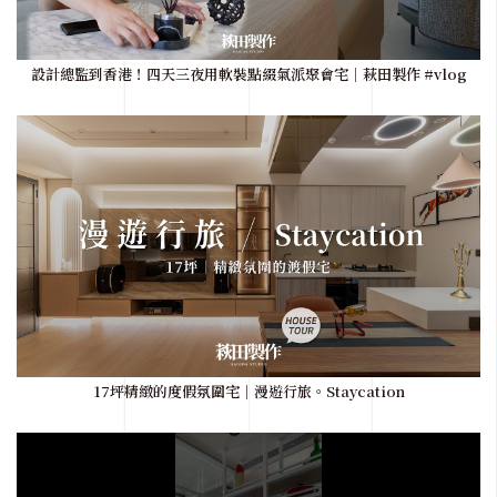
設計總監到香港！四天三夜用軟裝點綴氣派聚會宅｜萩田製作 #vlog
17坪精緻的度假氛圍宅｜漫遊行旅。Staycation