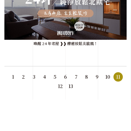
喚醒 24 年老屋 ❱❱ 療癒放鬆北歐風！
1
2
3
4
5
6
7
8
9
10
11
12
13