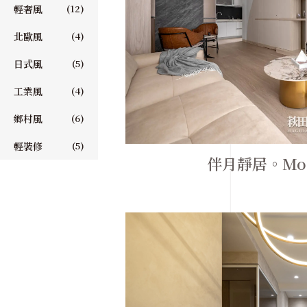
輕奢風
(12)
北歐風
(4)
日式風
(5)
工業風
(4)
鄉村風
(6)
輕裝修
(5)
伴月靜居。Moonl