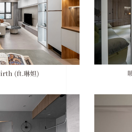
暖
rth (ft.琳妲)