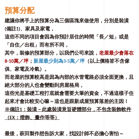
預算分配
建議你將手上的預算分為三個區塊來做使用，分別是裝潢
(備註1)、家具及家電，
這些不同的項目會因為你預計居住的時間「長／短」或是
「自住／出租」⽽有所不同，
其中，裝修的預算部分，以我們公司來說，
老屋最少會落在
8-10萬／坪
；
新屋最少則為3-5萬／坪
（以上價格皆不含傢
俱、家電及冷氣）。
而老屋的預算較高是因為內部的水管電路必須全面更換，且
絕大部分的人也會變動到房屋格局，
這些光是基礎工程打底就會需要大筆的資金，不過這樣子住
起來才會比較安心嘛～這也是跟新成屋預算落差的主因！
※備註1：裝潢－此處裝潢意旨硬體部分，不包含裝飾軟件
（EX：燈飾、畫作等等）
最後，萩⽥製作想告訴⼤家，找設計師不必擔心害怕～